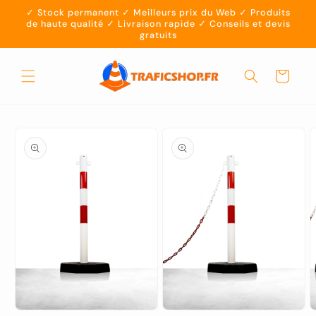
et
✓ Stock permanent ✓ Meilleurs prix du Web ✓ Produits
passer
de haute qualité ✓ Livraison rapide ✓ Conseils et devis
au
gratuits
contenu
Panier
Passer aux
informations
produits
Ouvrir
Ouvrir
O