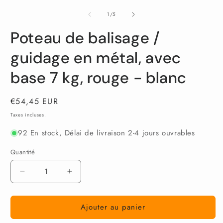
le
le
l
média
média
m
de
1
/
5
1
2
3
dans
dans
d
Poteau de balisage /
une
une
u
fenêtre
fenêtre
f
modale
modale
m
guidage en métal, avec
base 7 kg, rouge - blanc
Prix
€54,45 EUR
habituel
Taxes incluses.
92 En stock, Délai de livraison 2-4 jours ouvrables
Quantité
Réduire
Augmenter
la
la
quantité
quantité
Ajouter au panier
de
de
Poteau
Poteau