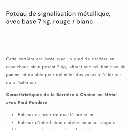
de
de
balisage
balisage
Poteau de signalisation métallique,
/
/
avec base 7 kg, rouge / blanc
guidage
guidage
en
en
métal,
métal,
avec
avec
base
base
7
7
kg,
kg,
Cette barrière est livrée avec un pied de barrière en
rouge
rouge
caoutchouc plein pesant 7 kg, offrant une solution haut de
-
-
gamme et durable pour délimiter des zones à l'intérieur
blanc
blanc
ou à l'extérieur.
Caractéristiques de la Barrière à Chaîne en Métal
avec Pied Pondéré
Poteaux en acier de qualité premium
Poteaux d'interdiction mobiles en acier rouge et