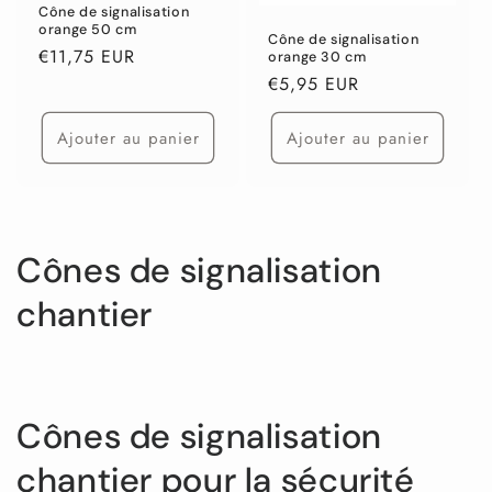
Cône de signalisation
orange 50 cm
Cône de signalisation
Prix
€11,75 EUR
orange 30 cm
habituel
Prix
€5,95 EUR
habituel
Ajouter au panier
Ajouter au panier
C
Cônes de signalisation
o
chantier
l
l
Cônes de signalisation
e
chantier pour la sécurité
c