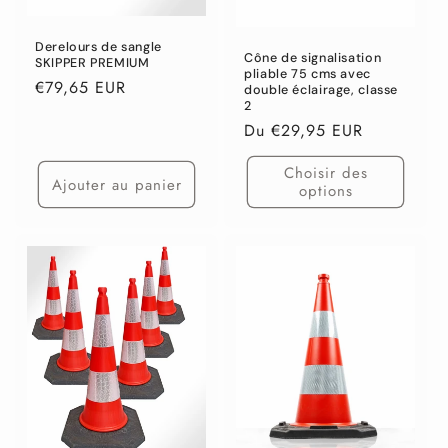
Derelours de sangle
Cône de signalisation
SKIPPER PREMIUM
pliable 75 cms avec
Prix
€79,65 EUR
double éclairage, classe
2
habituel
Prix
Du €29,95 EUR
habituel
Choisir des
Ajouter au panier
options