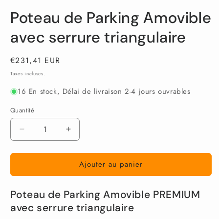
Ouvrir
Ouvrir
le
le
Poteau de Parking Amovible
média
média
1
2
dans
dans
avec serrure triangulaire
une
une
fenêtre
fenêtre
modale
modale
Prix
€231,41 EUR
habituel
Taxes incluses.
16 En stock, Délai de livraison 2-4 jours ouvrables
Quantité
Réduire
Augmenter
la
la
quantité
quantité
Ajouter au panier
de
de
Poteau
Poteau
de
de
Poteau de Parking Amovible PREMIUM
Parking
Parking
Amovible
Amovible
avec serrure triangulaire
avec
avec