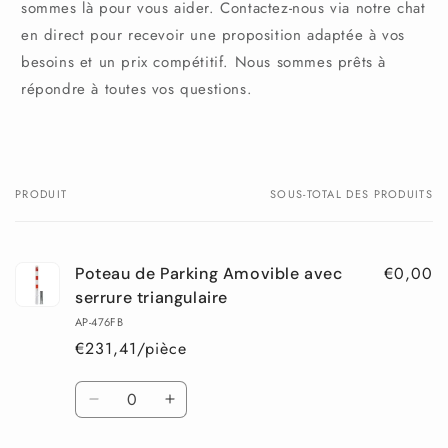
sommes là pour vous aider. Contactez-nous via notre chat
en direct pour recevoir une proposition adaptée à vos
besoins et un prix compétitif. Nous sommes prêts à
répondre à toutes vos questions.
PRODUIT
SOUS-TOTAL DES PRODUITS
Votre
panier
€0,00
Poteau de Parking Amovible avec
serrure triangulaire
AP-476FB
€231,41/pièce
Quantité
Réduire
Augmenter
la
la