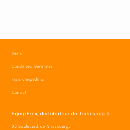
quantité
quantité
de
de
Default
Default
Chargement
Title
Title
en
cours...
Search
Conditions Générales
Frais d'expédition
Contact
Equip'Prox, distributeur de Traficshop.fr
85 boulevard de Strasbourg,