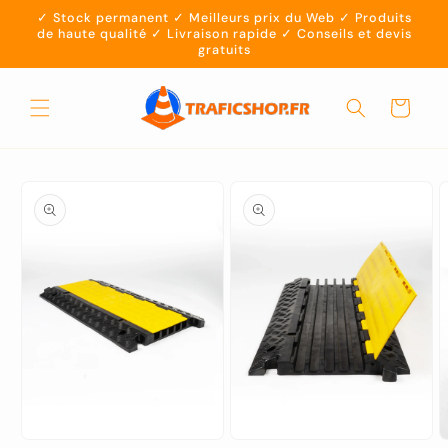
et
✓ Stock permanent ✓ Meilleurs prix du Web ✓ Produits
passer
de haute qualité ✓ Livraison rapide ✓ Conseils et devis
au
gratuits
contenu
Panier
Passer aux
informations
produits
Ouvrir
Ouvrir
O