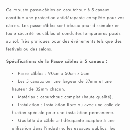
canaux,
canaux,
5
5
Ce robuste passe-câbles en caoutchouc à 5 canaux
x
x
constitue une protection antidérapante complète pour vos
37
37
câbles. Les passe-câbles sont idéaux pour dissimuler en
x
x
toute sécurité les câbles et conduites temporaires posés
32
32
mm
mm
au sol. Très pratiques pour des événements tels que des
festivals ou des salons.
Spécifications de la Passe câbles à 5 canaux :
Passe câbles : 90cm x 50cm x 5cm
Les 5 canaux ont une largeur de 37mm et une
hauteur de 32mm chacun.
Matériau : caoutchouc complet (haute qualité).
Installation : installation libre ou avec une colle de
fixation spéciale pour une installation permanente.
Goulotte de câble antidérapante adaptée à une
utilisation dans l'industrie, les espaces publics, les