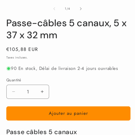
le
le
l
média
média
m
de
1
/
4
1
2
3
dans
dans
d
Passe-câbles 5 canaux, 5 x
une
une
u
fenêtre
fenêtre
f
modale
modale
m
37 x 32 mm
Prix
€105,88 EUR
habituel
Taxes incluses.
90 En stock, Délai de livraison 2-4 jours ouvrables
Quantité
Réduire
Augmenter
la
la
quantité
quantité
Ajouter au panier
de
de
Passe-
Passe-
câbles
câbles
Passe câbles 5 canaux
5
5