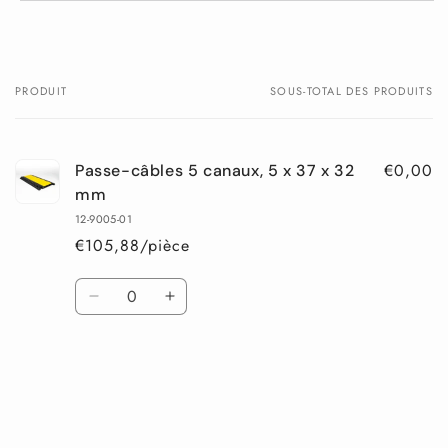
PRODUIT
SOUS-TOTAL DES PRODUITS
Votre
panier
€0,00
Passe-câbles 5 canaux, 5 x 37 x 32
mm
12-9005-01
€105,88/pièce
Quantité
Réduire
Augmenter
la
la
quantité
quantité
de
de
Default
Default
Chargement
Title
Title
en