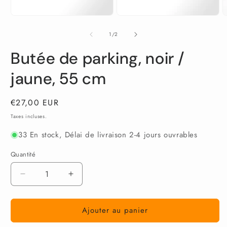
le
média
Ouvrir
O
1
le
l
dans
média
m
de
1
/
2
une
2
3
fenêtre
dans
d
modale
Butée de parking, noir /
une
u
fenêtre
f
modale
m
jaune, 55 cm
Prix
€27,00 EUR
habituel
Taxes incluses.
33 En stock, Délai de livraison 2-4 jours ouvrables
Quantité
Réduire
Augmenter
la
la
quantité
quantité
Ajouter au panier
de
de
Butée
Butée