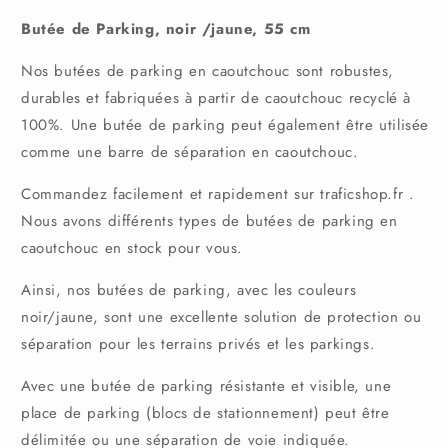
de
de
Butée de Parking, noir /jaune, 55 cm
parking,
parking,
noir
noir
Nos butées de parking en caoutchouc sont robustes,
/
/
jaune,
jaune,
durables et fabriquées à partir de caoutchouc recyclé à
55
55
100%. Une butée de parking peut également être utilisée
cm
cm
comme une barre de séparation en caoutchouc.
Commandez facilement et rapidement sur traficshop.fr .
Nous avons différents types de butées de parking en
caoutchouc en stock pour vous.
Ainsi, nos butées de parking, avec les couleurs
noir/jaune, sont une excellente solution de protection ou
séparation pour les terrains privés et les parkings.
Avec une butée de parking résistante et visible, une
place de parking (blocs de stationnement) peut être
délimitée ou une séparation de voie indiquée.