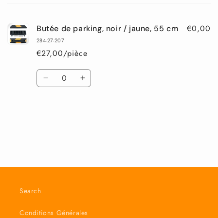
panier
€0,00
Butée de parking, noir / jaune, 55 cm
284-27-207
€27,00/pièce
Quantité
Réduire
Augmenter
la
la
quantité
quantité
de
de
Default
Default
Chargement
Title
Title
en
cours...
Search
Conditions Générales