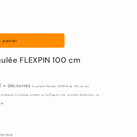
u panier
ticulée FLEXPIN 100 cm
el = découvrez
le potelet flexible FLEXPIN de 100 cm aux
remplacer un poteau existant ou configurer une nouvelle disposition, ce
ité.
 forme