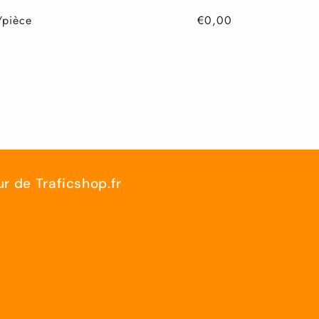
/pièce
€0,00
ur de Traficshop.fr
,