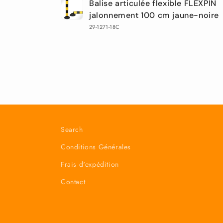
Balise articulée flexible FLEXPIN
panier
jalonnement 100 cm jaune-noire
29-1271-18C
Chargement
en
cours...
Search
Conditions Générales
Frais d'expédition
Contact