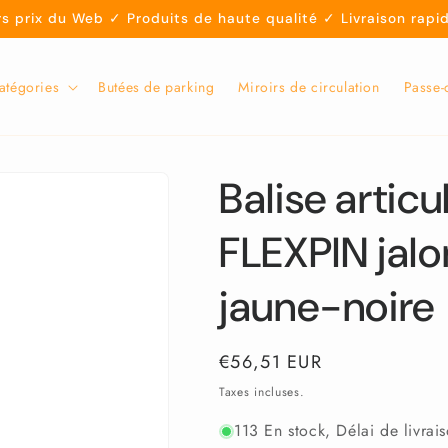
 prix du Web ✓ Produits de haute qualité ✓ Livraison rapid
catégories
Butées de parking
Miroirs de circulation
Passe-
Balise articu
FLEXPIN jal
jaune-noire
Prix
€56,51 EUR
habituel
Taxes incluses.
113 En stock, Délai de livrai